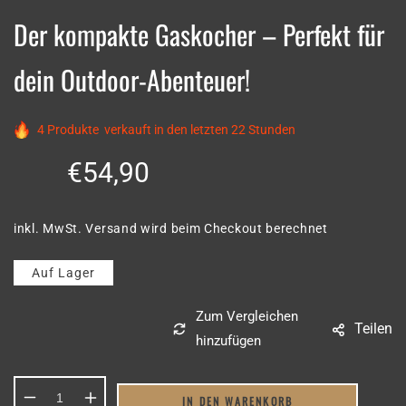
Der kompakte Gaskocher – Perfekt für
dein Outdoor-Abenteuer!
4
Produkte
verkauft in den letzten
22 Stunden
Normaler
€54,90
Preis
Normaler
Preis
inkl. MwSt.
Versand
wird beim Checkout berechnet
Auf Lager
Teilen
IN DEN WARENKORB
Verringere
Erhöhe