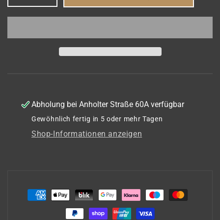
die
die
Menge
Menge
für
für
Der
Der
kompakte
kompakte
Gaskocher
Gaskocher
–
–
Perfekt
Perfekt
für
für
dein
dein
Abholung bei
Anholter Straße 60A
verfügbar
Outdoor-
Outdoor-
Gewöhnlich fertig in 5 oder mehr Tagen
Abenteuer!
Abenteuer!
Shop-Informationen anzeigen