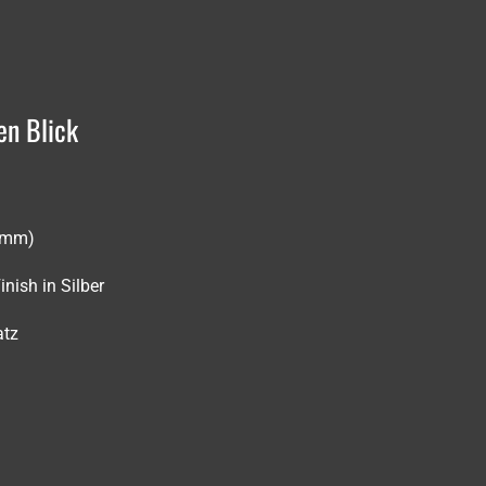
en Blick
0 mm)
inish in Silber
satz