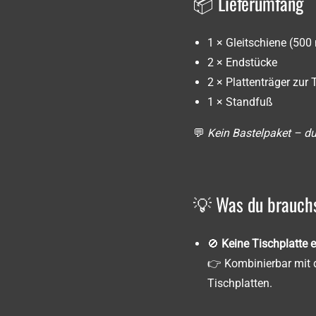
📦 Lieferumfang
1 × Gleitschiene (50
2 × Endstücke
2 × Plattenträger zur
1 × Standfuß
💬
Kein Bastelpaket – d
💡 Was du brauchs
🚫
Keine Tischplatte 
👉 Kombinierbar mit d
Tischplatten.