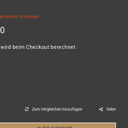
den letzten
10 Stunden
aler
00
wird beim Checkout berechnet
Teilen