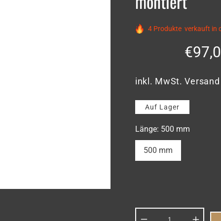
montiert
4
Produkte
verkauft in 
Norm
€97,
Preis
Normaler
Preis
inkl. MwSt.
Versand
Auf Lager
Länge:
500 mm
500 mm