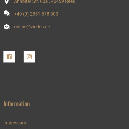
Anholter Str. 60a , 46459 Rees
+49 (0) 2851 878 300
online@viertec.de
Facebook
Instagram
Information
Impressum