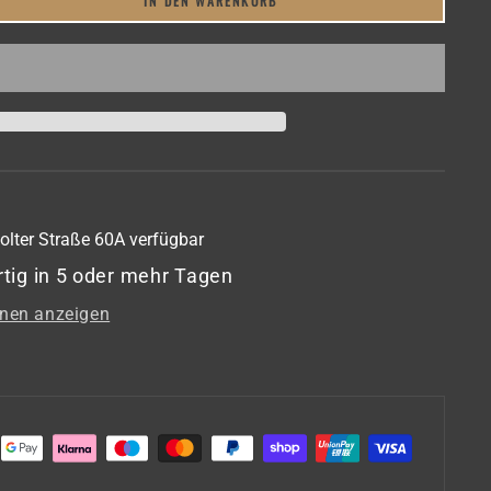
IN DEN WARENKORB
e
e
alterung
chiene
ive
fuß
obil-
olter Straße 60A
verfügbar
tig in 5 oder mehr Tagen
latte)
onen anzeigen
l,
h
rt